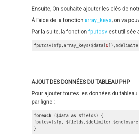
Ensuite, On souhaite ajouter les clés de no
À l’aide de la fonction
array_keys
, on va pou
Par la suite, la fonction
fputcsv
est utilisée 
fputcsv($fp,array_keys($data[
0
]),$delimite
AJOUT DES DONNÉES DU TABLEAU PHP
Pour ajouter toutes les données du tableau
par ligne :
foreach
 ($data 
as
 $fields) {

fputcsv($fp, $fields,$delimiter,$enclosure)
}