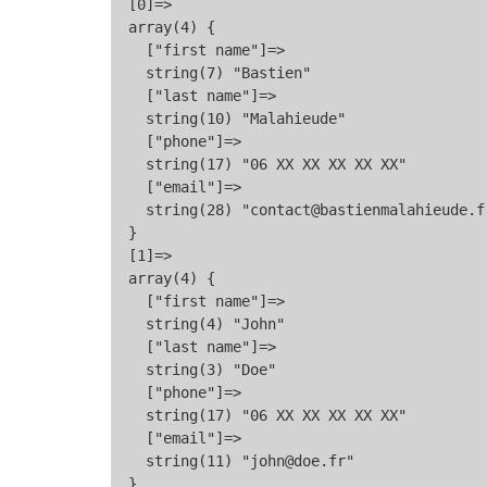
  [0]=>

  array(4) {

    ["first name"]=>

    string(7) "Bastien"

    ["last name"]=>

    string(10) "Malahieude"

    ["phone"]=>

    string(17) "06 XX XX XX XX XX"

    ["email"]=>

    string(28) "contact@bastienmalahieude.fr
  }

  [1]=>

  array(4) {

    ["first name"]=>

    string(4) "John"

    ["last name"]=>

    string(3) "Doe"

    ["phone"]=>

    string(17) "06 XX XX XX XX XX"

    ["email"]=>

    string(11) "john@doe.fr"

  }
