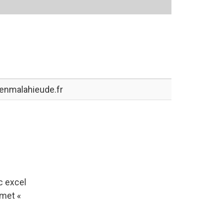
enmalahieude.fr
c excel
emet «