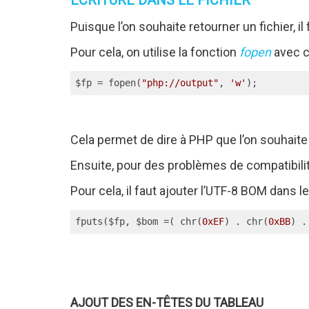
ECRITURE DANS LE FICHIER
Puisque l’on souhaite retourner un fichier, il
Pour cela, on utilise la fonction
fopen
avec 
$fp = fopen(
"php://output"
, 
'w'
);
Cela permet de dire à PHP que l’on souhaite
Ensuite, pour des problèmes de compatibili
Pour cela, il faut ajouter l’UTF-8 BOM dans le
fputs($fp, $bom =( chr(
0xEF
) . chr(
0xBB
) .
AJOUT DES EN-TÊTES DU TABLEAU