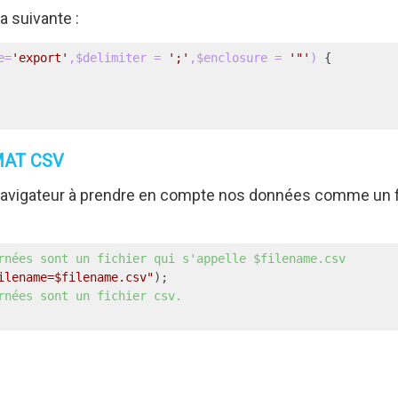
a suivante :
e=
'export'
,$delimiter = 
';'
,$enclosure = 
'"'
)
MAT CSV
 navigateur à prendre en compte nos données comme un fi
rnées sont un fichier qui s'appelle $filename.csv
ilename=$filename.csv"
rnées sont un fichier csv.